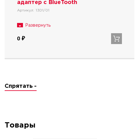
адаптер с BlueTooth
Артикул:
13D1/01
0 ₽
Спрятать -
Товары