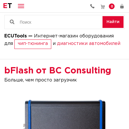
E
T
0
Найти
ECUTools —
Интернет-магазин оборудования
для
чип-тюнингa
и
диагностики автомобилей
bFlash от BC Consulting
Больше, чем просто загрузчик