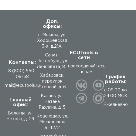
Доп.
офисы:
г. Москва, ул.
Хорошёвская
3-я, д.21А.
ECUTools в
Санкт-
сети
Петербург, ул.
Контакты:
присоединяйтесь
Ленсовета, 81.
8 (800) 550-
к нам
Хабаровск,
График
09-58
работы:
переулок
mail@ecutools.ru
Степной, д. 6
с 09:00 до
24:00 МСК
Казань, ул.
Главный
Натана
офис:
Ежедневно
Рахлина, д. 5
Вологда
,
ул.
Краснодар, ул.
Чехова, д. 29
Московская
д.142/2