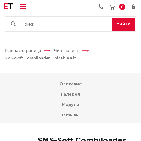
E
T
0
Найти
Главная страница
Чип-тюнинг
SMS-Soft Combiloader Unicable Kit
Описание
Галерея
Модули
Отзывы
SMS-Soft Combiloader