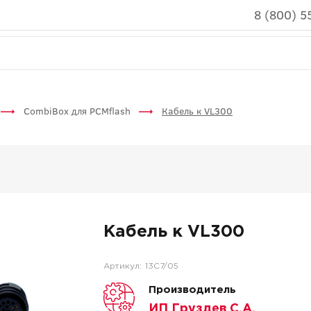
8 (800) 5
CombiBox для PCMflash
Кабель к VL300
Кабель к VL300
Артикул:
13C7/05
Производитель
ИП Груздев С.А.