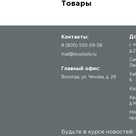
Товары
До
Контакты:
г.
8 (800) 550-09-58
д.2
mail@ecutools.ru
Са
Лен
Главный офис:
Ха
Вологда
,
ул. Чехова, д. 29
6
Каз
Кр
д.1
Но
про
Будьте в курсе новостей: