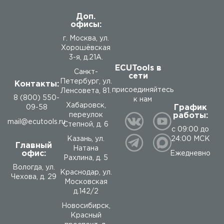
Доп.
офисы:
г. Москва, ул.
Хорошёвская
3-я, д.21А.
ECUTools в
Санкт-
сети
Петербург, ул.
Контакты:
присоединяйтесь
Ленсовета, 81.
8 (800) 550-
к нам
Хабаровск,
График
09-58
работы:
переулок
mail@ecutools.ru
Степной, д. 6
с 09:00 до
24:00 МСК
Казань, ул.
Главный
Натана
офис:
Ежедневно
Рахлина, д. 5
Вологда
,
ул.
Краснодар, ул.
Чехова, д. 29
Московская
д.142/2
Новосибирск,
Красный