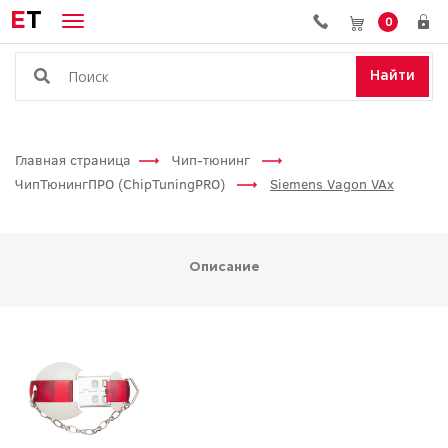
E
T
0
Найти
Главная страница
Чип-тюнинг
ЧипТюнингПРО (ChipTuningPRO)
Siemens Vagon VAx
Описание