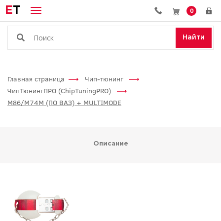
E
T
0
Найти
Главная страница
Чип-тюнинг
ЧипТюнингПРО (ChipTuningPRO)
M86/M74M (ПО ВАЗ) + MULTIMODE
Описание