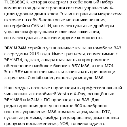
TLE8888QK, которая содержит в себе полный набор
компонентов для построения системы управления 4-
цилиндровым двигателем. Эта интегральная микросхема
включает в себя 5-вольтовые источники питания,
интерфейсы CAN и LIN, интеллектуальные драйверы
управления форсунками и ключами зажигания,
интеллектуальные ключи и другие компоненты.
ЭБУ M74M
серийно устанавливается на автомобили ВАЗ
с середины 2019 года. Имеет разъемы, совместимые с
ЭБУ M74, однако, аппаратная часть и программное
обеспечение наиболее близки к ЭБУ M86, а не к M74.
Этот ЭБУ можно считывать и записывать при помощи
загрузчика CombiLoader, используя модуль M86.
Наш модуль позволяет производить профессиональный
чип-тюнинг автомобилей Vesta и X-Ray, оснащённых
ЭБУ M86 и M74M с ПО производства ВАЗ. Для
редактирования доступно свыше 600 калибровок
системы управления M86: комплектация, маска DTC,
пусковые режимы, лямбда-регулирование, диагностика
пропусков воспламенения, УОЗ, топливоподача с