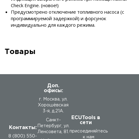
Check Engine. (новое!)
Предусмотрено отключение топливного насоса (с
программируемой задержкой) и форсунок
индивидуально для каждого режима.
Товары
Доп.
офисы:
г. Москва, ул.
Хорошёвская
3-я, д.21А.
ECUTools в
Санкт-
сети
Петербург, ул.
Контакты:
присоединяйтесь
Ленсовета, 81.
8 (800) 550-
к нам