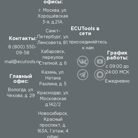
офисы:
г. Москва, ул.
Хорошёвская
3-я, д.21А.
ECUTools в
Санкт-
сети
Петербург, ул.
Контакты:
присоединяйтесь
Ленсовета, 81.
8 (800) 550-
к нам
Хабаровск,
График
09-58
работы:
переулок
mail@ecutools.ru
Степной, д. 6
с 09:00 до
24:00 МСК
Казань, ул.
Главный
Натана
офис:
Ежедневно
Рахлина, д. 5
Вологда
,
ул.
Краснодар, ул.
Чехова, д. 29
Московская
д.142/2
Новосибирск,
Красный
проспект, д.
163А, 1 этаж, 4
офис