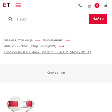
E
T
0
Найти
Главная страница
Чип-тюнинг
ЧипТюнингПРО (ChipTuningPRO)
Ford Focus II и C-Max (Visteon ESU-131 5M51/8M51)
Описание