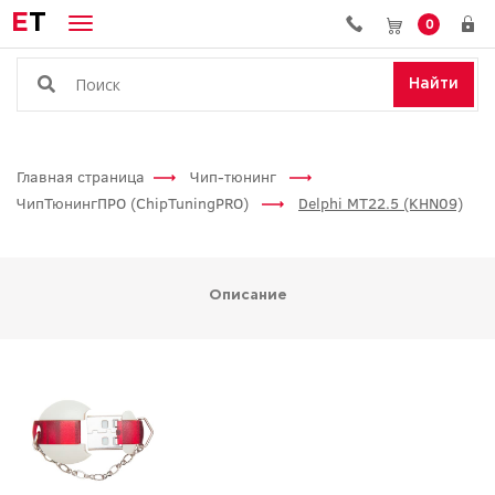
E
T
0
Найти
Главная страница
Чип-тюнинг
ЧипТюнингПРО (ChipTuningPRO)
Delphi MT22.5 (KHN09)
Описание