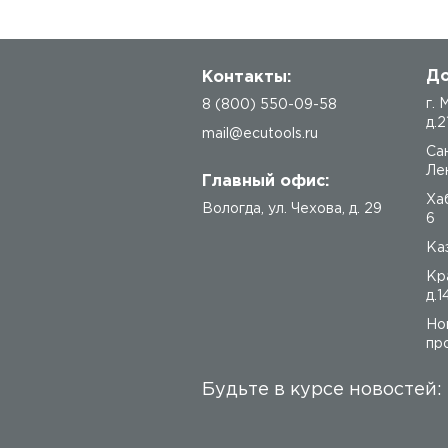
До
Контакты:
г.
8 (800) 550-09-58
д.2
mail@ecutools.ru
Са
Лен
Главный офис:
Ха
Вологда
,
ул. Чехова, д. 29
6
Каз
Кр
д.1
Но
про
Будьте в курсе новостей: