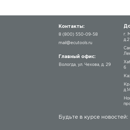
До
Контакты:
г.
8 (800) 550-09-58
д.2
mail@ecutools.ru
Са
Лен
Главный офис:
Ха
Вологда
,
ул. Чехова, д. 29
6
Каз
Кр
д.1
Но
про
Будьте в курсе новостей: