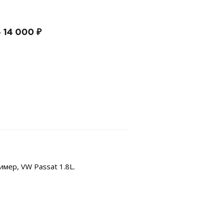
14 000 ₽
—
мер, VW Passat 1.8L.