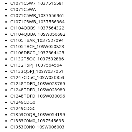
C1071C5W7_1037515581
C1071C5WA
C1071C5WB_1037556961
C1071C5WB_1037556964
C1104QBB9_1037564322
C1104QBBA_10SW050682
C1105TBAK_1037527094
C1105TBCF_10SW050823
C1106DBCD_1037564425
C1132T5OC_1037532886
C1132T5PJ_1037564564
C1133Q5PJ_10SW037051
C1247CD5C_10SW030853
C1248TDFD_10SW028769
C1248TDFD_10SW028989
C1248TDFD_10SW030096
C1249CDG0
C1249CDGC
C1353C0QB_10SW054199
C1353C0M0_1037545695
C1353C0N0_10SW006003