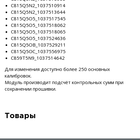
C815Q5N2_1037510914
C815Q5N2_1037513644
C815Q5O5_1037517545
C815Q5O5_1037518062
C815Q5O5_1037518065
C815Q5O5_1037524636
C815Q5OB_1037529211
C815Q5OC_1037556975
C859T5N9_1037514642
Для изменения доступно более 250 основных
калибровок.
Модуль производит подсчёт контрольных сумм при
сохранении прошивки.
Товары