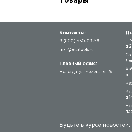
Товары
До
Контакты:
г.
8 (800) 550-09-58
д.2
mail@ecutools.ru
Са
Лен
Главный офис:
Ха
Вологда
,
ул. Чехова, д. 29
6
Каз
Кр
д.1
Но
про
Будьте в курсе новостей: