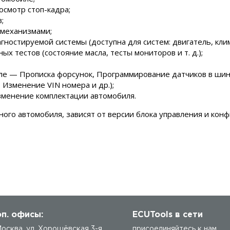
осмотр стоп-кадра;
;
 механизмами;
ностируемой системы (доступна для систем: двигатель, клим
х тестов (состояние масла, тесты мониторов и т. д.);
ле — Прописка форсунок, Программирование датчиков в шин
 Изменение VIN номера и др.);
зменение комплектации автомобиля.
ного автомобиля, зависят от версии блока управления и кон
п. офисы:
ECUTools в сети
 Москва, ул. Хорошёвская 3-я,
присоединяйтесь к нам