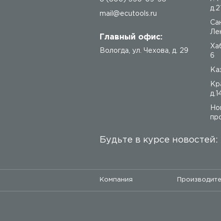
д.2
mail@ecutools.ru
Са
Лен
Главный офис:
Ха
Вологда
,
ул. Чехова, д. 29
6
Каз
Кр
д.1
Но
про
Будьте в курсе новостей:
Компания
Производит