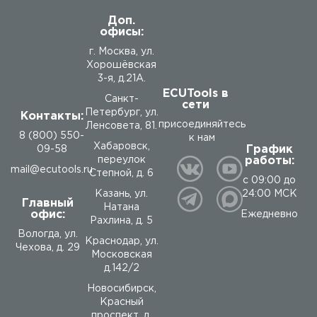
Доп.
офисы:
г. Москва, ул.
Хорошёвская
3-я, д.21А.
ECUTools в
Санкт-
сети
Петербург, ул.
Контакты:
присоединяйтесь
Ленсовета, 81.
8 (800) 550-
к нам
Хабаровск,
График
09-58
работы:
переулок
mail@ecutools.ru
Степной, д. 6
с 09:00 до
24:00 МСК
Казань, ул.
Главный
Натана
офис:
Ежедневно
Рахлина, д. 5
Вологда
,
ул.
Краснодар, ул.
Чехова, д. 29
Московская
д.142/2
Новосибирск,
Красный
проспект, д.