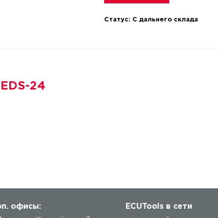
Статус:
С дальнего склада
 EDS-24
п. офисы:
ECUTools в сети