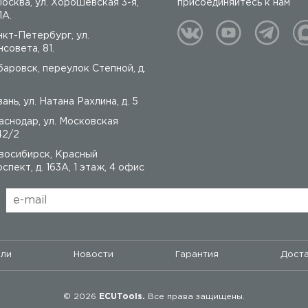
 Москва, ул. Хорошёвская 3-я,
присоединяйтесь к нам
1А.
нкт-Петербург, ул.
совета, 81.
баровск, переулок Степной, д.
ань, ул. Натана Рахлина, д. 5
аснодар, ул. Московская
42/2
восибирск, Красный
спект, д. 163А, 1 этаж, 4 офис
ели
Новости
Гарантия
Доста
© 2026
ECUTools.
Все права защищены.