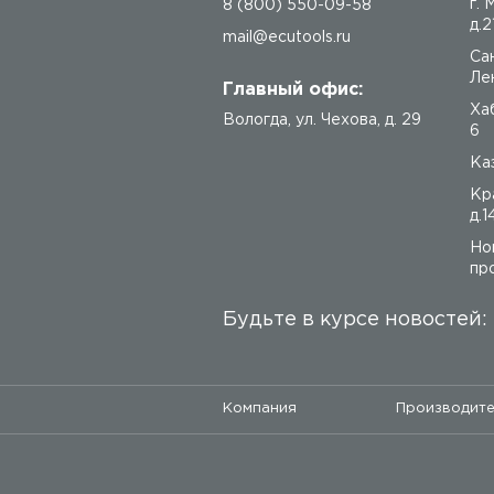
г.
8 (800) 550-09-58
д.2
mail@ecutools.ru
Са
Лен
Главный офис:
Ха
Вологда
,
ул. Чехова, д. 29
6
Каз
Кр
д.1
Но
про
Будьте в курсе новостей:
Компания
Производит