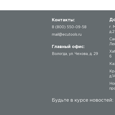
До
Контакты:
г.
8 (800) 550-09-58
д.2
mail@ecutools.ru
Са
Лен
Главный офис:
Ха
Вологда
,
ул. Чехова, д. 29
6
Каз
Кр
д.1
Но
про
Будьте в курсе новостей: