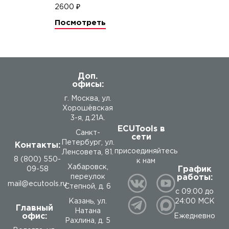
Основные
2600 ₽
возможности
программы:
Посмотреть
Редактирование
калибровок и осей
квантования любых
форматов (флаги,
параметры, текстовые,
Доп.
двух и трёх мерные
офисы:
карты).
г. Москва, ул.
Удобный интерфейс
Хорошёвская
изменения калибровок.
3-я, д.21А.
Множество
ECUTools в
дополнительных опций
Санкт-
сети
для оптимизации
Петербург, ул.
Контакты:
процесса настройки.
присоединяйтесь
Ленсовета, 81.
8 (800) 550-
Возможность
к нам
Хабаровск,
График
09-58
экспорта/импорта
работы:
переулок
калибровок.
mail@ecutools.ru
Степной, д. 6
Режим сравнения
с 09:00 до
прошивок (в рамках
24:00 МСК
Казань, ул.
Главный
одной карты
Натана
офис:
Ежедневно
калибровок).
Рахлина, д. 5
Встроенные