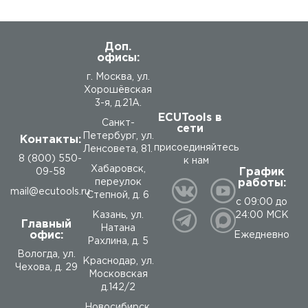
Доп.
офисы:
г. Москва, ул.
Хорошёвская
3-я, д.21А.
ECUTools в
Санкт-
сети
Петербург, ул.
Контакты:
присоединяйтесь
Ленсовета, 81.
8 (800) 550-
к нам
Хабаровск,
График
09-58
работы:
переулок
mail@ecutools.ru
Степной, д. 6
с 09:00 до
24:00 МСК
Казань, ул.
Главный
Натана
офис:
Ежедневно
Рахлина, д. 5
Вологда
,
ул.
Краснодар, ул.
Чехова, д. 29
Московская
д.142/2
Новосибирск,