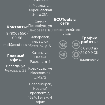
г. Москва, ул.
Хорошёвская
3-я, д.21А.
ECUTools в
Санкт-
сети
Петербург, ул.
Контакты:
присоединяйтесь
Ленсовета, 81.
8 (800) 550-
к нам
Хабаровск,
График
09-58
работы:
переулок
mail@ecutools.ru
Степной, д. 6
с 09:00 до
24:00 МСК
Казань, ул.
Главный
Натана
офис:
Ежедневно
Рахлина, д. 5
Вологда
,
ул.
Краснодар, ул.
Чехова, д. 29
Московская
д.142/2
Новосибирск,
Красный
проспект, д.
163А, 1 этаж, 4
офис