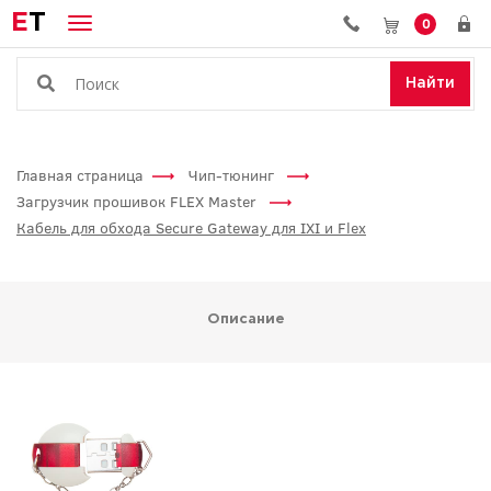
E
T
0
Найти
Главная страница
Чип-тюнинг
Загрузчик прошивок FLEX Master
Кабель для обхода Secure Gateway для IXI и Flex
Описание