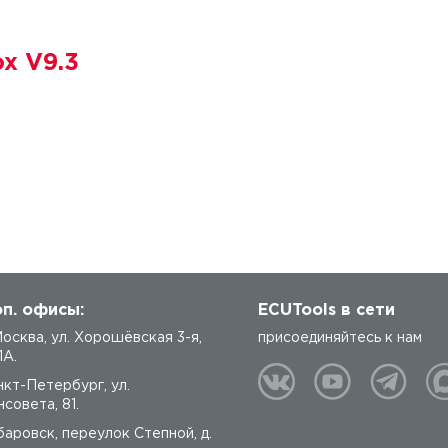
x V9.3
п. офисы:
ECUTools в сети
 Москва, ул. Хорошёвская 3-я,
присоединяйтесь к нам
1А.
нкт-Петербург, ул.
совета, 81.
баровск, переулок Степной, д.