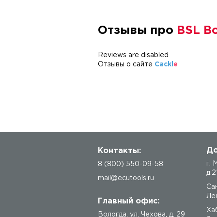
Отзывы про
BSL Bo
Reviews are disabled
Отзывы о сайте
Cackl
e
До
Контакты:
г.
8 (800) 550-09-58
д.2
mail@ecutools.ru
Са
Лен
Главный офис:
Ха
Вологда
,
ул. Чехова, д. 29