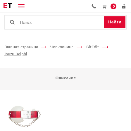
E
T
0
Найти
Главная страница
Чип-тюнинг
BitEdit
Isuzu Delphi
Описание