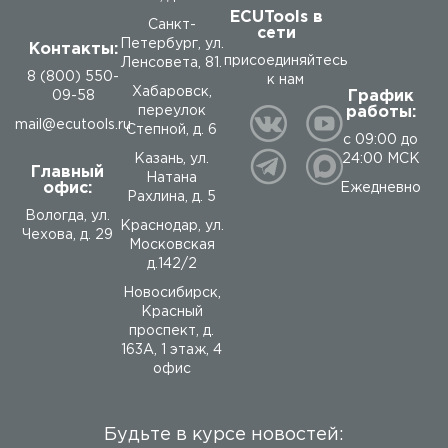
ECUTools в
Санкт-
сети
Петербург, ул.
Контакты:
присоединяйтесь
Ленсовета, 81.
8 (800) 550-
к нам
Хабаровск,
График
09-58
работы:
переулок
mail@ecutools.ru
Степной, д. 6
с 09:00 до
24:00 МСК
Казань, ул.
Главный
Натана
офис:
Ежедневно
Рахлина, д. 5
Вологда
,
ул.
Краснодар, ул.
Чехова, д. 29
Московская
д.142/2
Новосибирск,
Красный
проспект, д.
163А, 1 этаж, 4
офис
Будьте в курсе новостей: