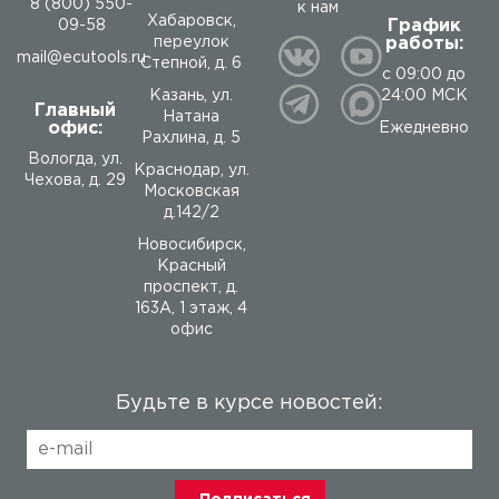
8 (800) 550-
к нам
Хабаровск,
График
09-58
работы:
переулок
mail@ecutools.ru
Степной, д. 6
с 09:00 до
24:00 МСК
Казань, ул.
Главный
Натана
офис:
Ежедневно
Рахлина, д. 5
Вологда
,
ул.
Краснодар, ул.
Чехова, д. 29
Московская
д.142/2
Новосибирск,
Красный
проспект, д.
163А, 1 этаж, 4
офис
Будьте в курсе новостей: