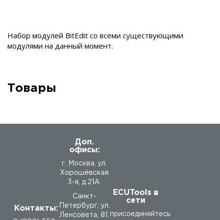
Набор модулей BitEdit со всеми существующими
модулями на данный момент.
Товары
Доп.
офисы:
г. Москва, ул.
Хорошёвская
3-я, д.21А.
ECUTools в
Санкт-
сети
Петербург, ул.
Контакты:
присоединяйтесь
Ленсовета, 81.