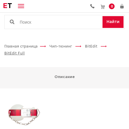
E
T
0
Найти
Главная страница
Чип-тюнинг
BitEdit
BitEdit Full
Описание