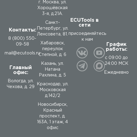
г. Москва, ул.
Хорошёвская
3-я, д.21А.
ECUTools в
Санкт-
сети
Петербург, ул.
Контакты:
присоединяйтесь
Ленсовета, 81.
8 (800) 550-
к нам
Хабаровск,
График
09-58
работы:
переулок
mail@ecutools.ru
Степной, д. 6
с 09:00 до
24:00 МСК
Казань, ул.
Главный
Натана
офис:
Ежедневно
Рахлина, д. 5
Вологда
,
ул.
Краснодар, ул.
Чехова, д. 29
Московская
д.142/2
Новосибирск,
Красный
проспект, д.
163А, 1 этаж, 4
офис