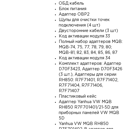
ОБД кабель
Блок питания
Адаптер OBP2
Щупы для очистки точек
подключения (4 шт)
Двусторонние кабели (3 шт)
Код активации модуля 33
Полный набор адаптеров MQB:
MQB-74, 75, 77, 78, 79, 80;
MQB-81, 82, 83, 84, 85, 86, 87
Код активации модуля 34
Комплект адаптеров: Адаптер
D70F3423, Адаптер D70F3426
(3 шт.), Адаптеры для серии
RH850: R7F71401, R7F71402,
R7F71404, R7F71406,
R7F71407
Пластиковый кейс
Адаптер Yanhua VW MQB
RH850 R7F701401/21-5D для
приборных панелей VW MQB
5D
Yanhua VW MQB RH850