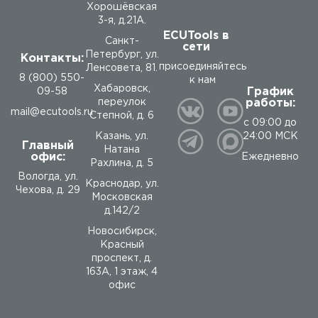
Хорошёвская
3-я, д.21А.
ECUTools в
Санкт-
сети
Петербург, ул.
Контакты:
присоединяйтесь
Ленсовета, 81.
8 (800) 550-
к нам
Хабаровск,
График
09-58
работы:
переулок
mail@ecutools.ru
Степной, д. 6
с 09:00 до
24:00 МСК
Казань, ул.
Главный
Натана
офис:
Ежедневно
Рахлина, д. 5
Вологда
,
ул.
Краснодар, ул.
Чехова, д. 29
Московская
д.142/2
Новосибирск,
Красный
проспект, д.
163А, 1 этаж, 4
офис