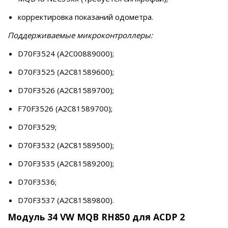
корректировка показаний одометра.
Поддерживаемые микроконтроллеры:
D70F3524 (A2C00889000);
D70F3525 (A2C81589600);
D70F3526 (A2C81589700);
F70F3526 (A2C81589700);
D70F3529;
D70F3532 (A2C81589500);
D70F3535 (A2C81589200);
D70F3536;
D70F3537 (A2C81589800).
Модуль 34 VW MQB RH850 для ACDP 2