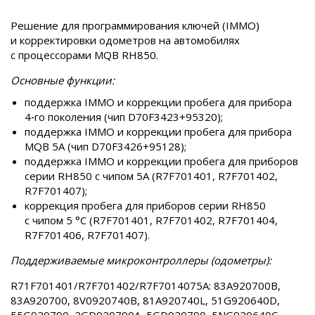
Решение для программирования ключей (IMMO)
и корректировки одометров на автомобилях
с процессорами MQB RH850.
Основные функции:
поддержка IMMO и коррекции пробега для прибора
4‑го поколения (чип D70F3423+95320);
поддержка IMMO и коррекции пробега для прибора
MQB 5A (чип D70F3426+95128);
поддержка IMMO и коррекции пробега для приборов
серии RH850 с чипом 5A (R7F701401, R7F701402,
R7F701407);
коррекция пробега для приборов серии RH850
с чипом 5 °C (R7F701401, R7F701402, R7F701404,
R7F701406, R7F701407).
Поддерживаемые микроконтроллеры (одометры):
R71F701401/R7F701402/R7F7014075A: 83A920700B,
83A920700, 8V0920740B, 81A920740L, 51G920640D,