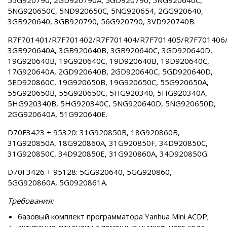
55G920790, 2GD920790A, 5GD920790, 5NG920640C,
5NG920650C, 5ND920650C, 5NG920654, 2GG920640,
3GB920640, 3GB920790, 56G920790, 3VD920740B.
R7F701401/R7F701402/R7F701404/R7F701405/R7F701406
3GB920640A, 3GB920640B, 3GB920640C, 3GD920640D,
19G920640B, 19G920640C, 19D920640B, 19D920640C,
17G920640A, 2GD920640B, 2GD920640C, 5GD920640D,
5ED920860C, 19G920650B, 19G920650C, 55G920650A,
55G920650B, 55G920650C, 5HG920340, 5HG920340A,
5HG920340B, 5HG920340C, 5NG920640D, 5NG920650D,
2GG920640A, 51G920640E.
D70F3423 + 95320: 31G920850B, 18G920860B,
31G920850A, 18G920860A, 31G920850F, 34D920850C,
31G920850C, 34D920850E, 31G920860A, 34D920850G.
D70F3426 + 95128: 5GG920640, 5GG920860,
5GG920860A, 5G0920861A.
Требования:
базовый комплект программатора Yanhua Mini ACDP;