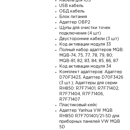
Кабель для IOS
USB кабель
ОБД кабель
Блок питания
Адаптер OBP2
Щупы для очистки точек
подключения (4 шт)
Двусторонние кабели (3 шт)
Код активации модуля 33
Полный набор адаптеров MQB:
MQB-74, 75, 77, 78, 79, 80;
MQB-81, 82, 83, 84, 85, 86, 87
Код активации модуля 34
Комплект адаптеров: Адаптер
D70F3423, Адаптер D70F3426
(3 шт.), Адаптеры для серии
RH850: R7F71401, R7F71402,
R7F71404, R7F71406,
R7F71407
Пластиковый кейс
Адаптер Yanhua VW MQB
RH850 R7F701401/21-5D для
приборных панелей VW MQB
5D