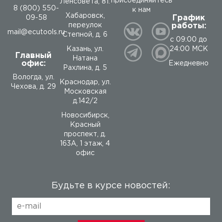
присоединяйтесь
Ленсовета, 81.
8 (800) 550-
к нам
Хабаровск,
График
09-58
работы:
переулок
mail@ecutools.ru
Степной, д. 6
с 09:00 до
24:00 МСК
Казань, ул.
Главный
Натана
офис:
Ежедневно
Рахлина, д. 5
Вологда
,
ул.
Краснодар, ул.
Чехова, д. 29
Московская
д.142/2
Новосибирск,
Красный
проспект, д.
163А, 1 этаж, 4
офис
Будьте в курсе новостей: