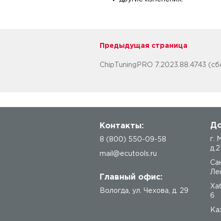
Предыдущая страница
ChipTuningPRO 7.2023.88.4743 (сбо
До
Контакты:
г.
8 (800) 550-09-58
д.2
mail@ecutools.ru
Са
Лен
Главный офис:
Ха
Вологда
,
ул. Чехова, д. 29
6
Каз