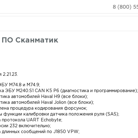
8 (800) 5
 ПО Сканматик
 2.21.23.
БУ M74.8 и M74.9;
а ЭБУ М240.S1 CAN K5 P6 (диагностика и программирование);
стика автомобилей Haval H9 (все блоки);
тика автомобилей Haval Jolion (все блоки);
влена процедура кодирования форсунок;
 функции калибровки датчика положения руля (SAS);
а протокола UART Echobyte;
рсии 232 включительно;
а длинных сообщений по J1850 VPW;