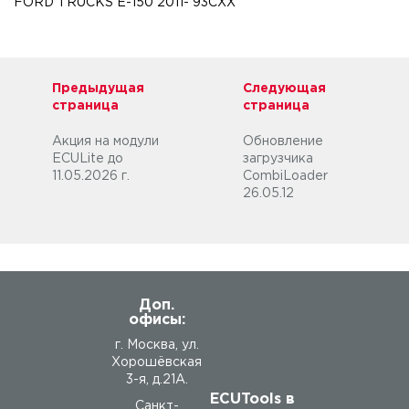
FORD TRUCKS E-150 2011- 93CXX
Предыдущая
Следующая
страница
страница
Акция на модули
Обновление
ECULite до
загрузчика
11.05.2026 г.
CombiLoader
26.05.12
Доп.
офисы:
г. Москва, ул.
Хорошёвская
3-я, д.21А.
ECUTools в
Санкт-