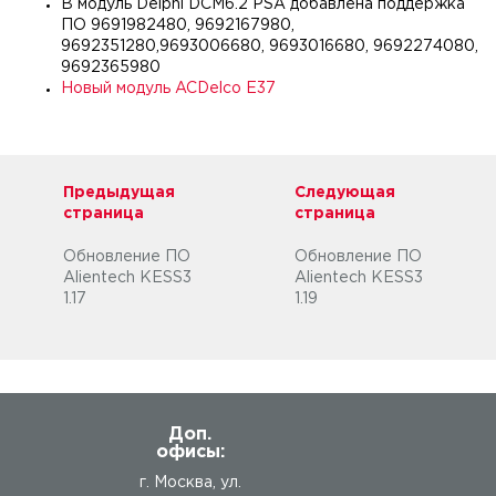
В модуль Delphi DCM6.2 PSA добавлена поддержка
ПО 9691982480, 9692167980,
9692351280,9693006680, 9693016680, 9692274080,
9692365980
Новый модуль ACDelco E37
Предыдущая
Следующая
страница
страница
Обновление ПО
Обновление ПО
Alientech KESS3
Alientech KESS3
1.17
1.19
Доп.
офисы:
г. Москва, ул.