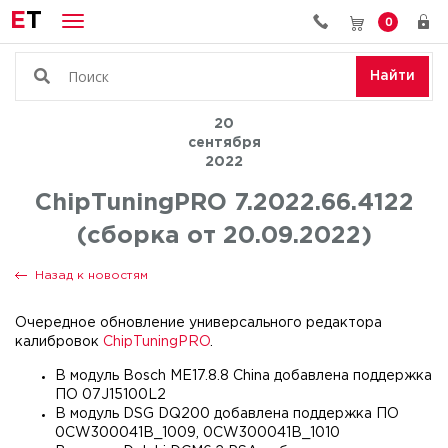
E
T
0
Найти
20
сентября
2022
ChipTuningPRO 7.2022.66.4122
(сборка от 20.09.2022)
Назад к новостям
Очередное обновление универсального редактора
калибровок
ChipTuningPRO
.
В модуль Bosch ME17.8.8 China добавлена поддержка
ПО 07J15100L2
В модуль DSG DQ200 добавлена поддержка ПО
0CW300041B_1009, 0CW300041B_1010