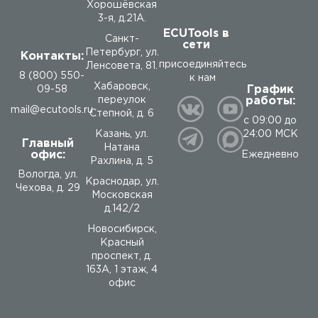
Хорошёвская
3-я, д.21А.
ECUTools в
Санкт-
сети
Петербург, ул.
Контакты:
присоединяйтесь
Ленсовета, 81.
8 (800) 550-
к нам
Хабаровск,
График
09-58
работы:
переулок
mail@ecutools.ru
Степной, д. 6
с 09:00 до
24:00 МСК
Казань, ул.
Главный
Натана
офис:
Ежедневно
Рахлина, д. 5
Вологда
,
ул.
Краснодар, ул.
Чехова, д. 29
Московская
д.142/2
Новосибирск,
Красный
проспект, д.
163А, 1 этаж, 4
офис