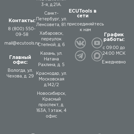
3-я, д.21А.
ECUTools в
Санкт-
сети
Петербург, ул.
Контакты:
присоединяйтесь
Ленсовета, 81.
8 (800) 550-
к нам
Хабаровск,
График
09-58
работы:
переулок
mail@ecutools.ru
Степной, д. 6
с 09:00 до
24:00 МСК
Казань, ул.
Главный
Натана
офис:
Ежедневно
Рахлина, д. 5
Вологда
,
ул.
Краснодар, ул.
Чехова, д. 29
Московская
д.142/2
Новосибирск,
Красный
проспект, д.
163А, 1 этаж, 4
офис