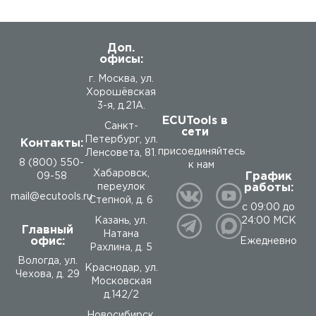
Доп.
офисы:
г. Москва, ул.
Хорошёвская
3-я, д.21А.
ECUTools в
Санкт-
сети
Петербург, ул.
Контакты:
присоединяйтесь
Ленсовета, 81.
8 (800) 550-
к нам
Хабаровск,
График
09-58
работы:
переулок
mail@ecutools.ru
Степной, д. 6
с 09:00 до
24:00 МСК
Казань, ул.
Главный
Натана
офис:
Ежедневно
Рахлина, д. 5
Вологда
,
ул.
Краснодар, ул.
Чехова, д. 29
Московская
д.142/2
Новосибирск,