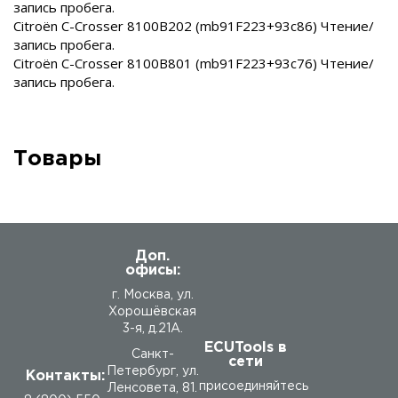
запись пробега.
Citroën C-Crosser 8100B202 (mb91F223+93c86) Чтение/
запись пробега.
Citroën C-Crosser 8100B801 (mb91F223+93c76) Чтение/
запись пробега.
Товары
Доп.
офисы:
г. Москва, ул.
Хорошёвская
3-я, д.21А.
ECUTools в
Санкт-
сети
Петербург, ул.
Контакты:
присоединяйтесь
Ленсовета, 81.