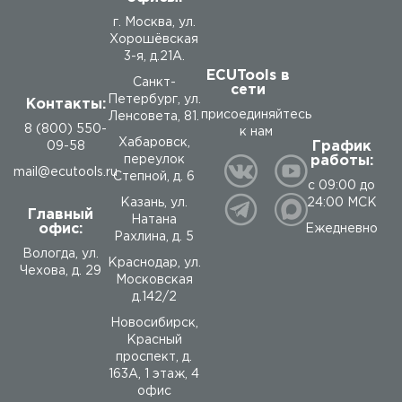
г. Москва, ул.
Хорошёвская
3-я, д.21А.
ECUTools в
Санкт-
сети
Петербург, ул.
Контакты:
присоединяйтесь
Ленсовета, 81.
8 (800) 550-
к нам
Хабаровск,
График
09-58
работы:
переулок
mail@ecutools.ru
Степной, д. 6
с 09:00 до
24:00 МСК
Казань, ул.
Главный
Натана
офис:
Ежедневно
Рахлина, д. 5
Вологда
,
ул.
Краснодар, ул.
Чехова, д. 29
Московская
д.142/2
Новосибирск,
Красный
проспект, д.
163А, 1 этаж, 4
офис