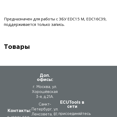
Предназначен для работы с ЭБУ EDC15 М, EDC16C39,
поддерживается только запись.
Товары
Доп.
офисы:
г. Москва, ул.
Хорошёвская
3-я, д.21А.
ECUTools в
Санкт-
сети
Петербург, ул.
Контакты:
присоединяйтесь
Ленсовета, 81.