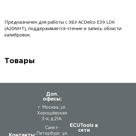
Предназначен для работы с ЭБУ ACDelco E39 LDK
(A20NHT), поддерживается чтение и запись области
калибровок.
Товары
Доп.
офисы:
г. Москва, ул.
Хорошёвская
3-я, д.21А.
ECUTools в
Санкт-
сети
Петербург, ул.
Контакты: