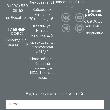
присоединяйтесь
Ленсовета, 81.
8 (800) 550-
к нам
Хабаровск,
График
09-58
работы:
переулок
mail@ecutools.ru
Степной, д. 6
с 09:00 до
24:00 МСК
Казань, ул.
Главный
Натана
офис:
Ежедневно
Рахлина, д. 5
Вологда
,
ул.
Краснодар, ул.
Чехова, д. 29
Московская
д.142/2
Новосибирск,
Красный
проспект, д.
163А, 1 этаж, 4
офис
Будьте в курсе новостей: