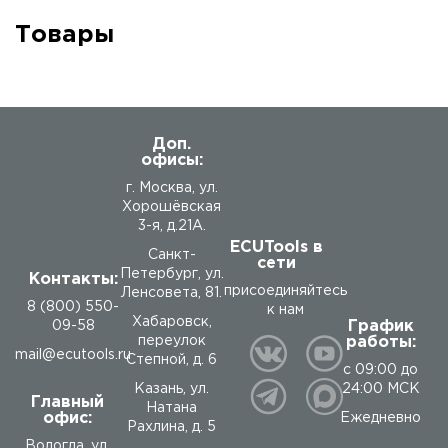
Товары
Доп.
офисы:
г. Москва, ул.
Хорошёвская
3-я, д.21А.
ECUTools в
Санкт-
сети
Петербург, ул.
Контакты:
присоединяйтесь
Ленсовета, 81.
8 (800) 550-
к нам
Хабаровск,
График
09-58
работы:
переулок
mail@ecutools.ru
Степной, д. 6
с 09:00 до
24:00 МСК
Казань, ул.
Главный
Натана
офис:
Ежедневно
Рахлина, д. 5
Вологда
,
ул.