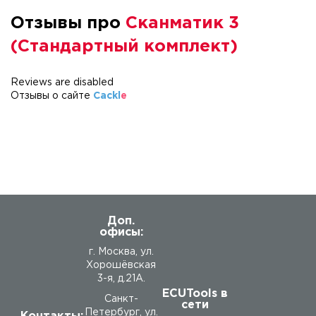
Отзывы про
Сканматик 3
(Стандартный комплект)
Reviews are disabled
Отзывы о сайте
Cackl
e
Доп.
офисы:
г. Москва, ул.
Хорошёвская
3-я, д.21А.
ECUTools в
Санкт-
сети
Петербург, ул.