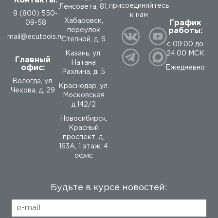
Контакты:
присоединяйтесь
Ленсовета, 81.
8 (800) 550-
к нам
Хабаровск,
График
09-58
работы:
переулок
mail@ecutools.ru
Степной, д. 6
с 09:00 до
24:00 МСК
Казань, ул.
Главный
Натана
офис:
Ежедневно
Рахлина, д. 5
Вологда
,
ул.
Краснодар, ул.
Чехова, д. 29
Московская
д.142/2
Новосибирск,
Красный
проспект, д.
163А, 1 этаж, 4
офис
Будьте в курсе новостей: