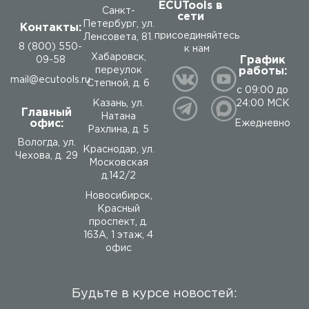
ECUTools в
Санкт-
сети
Петербург, ул.
Контакты:
присоединяйтесь
Ленсовета, 81.
8 (800) 550-
к нам
Хабаровск,
График
09-58
работы:
переулок
mail@ecutools.ru
Степной, д. 6
с 09:00 до
24:00 МСК
Казань, ул.
Главный
Натана
офис:
Ежедневно
Рахлина, д. 5
Вологда
,
ул.
Краснодар, ул.
Чехова, д. 29
Московская
д.142/2
Новосибирск,
Красный
проспект, д.
163А, 1 этаж, 4
офис
Будьте в курсе новостей: