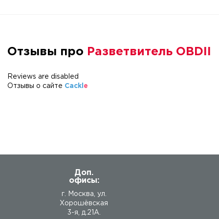
Отзывы про
Разветвитель OBDII
Reviews are disabled
Отзывы о сайте
Cackl
e
Доп.
офисы:
г. Москва, ул.
Хорошёвская
3-я, д.21А.