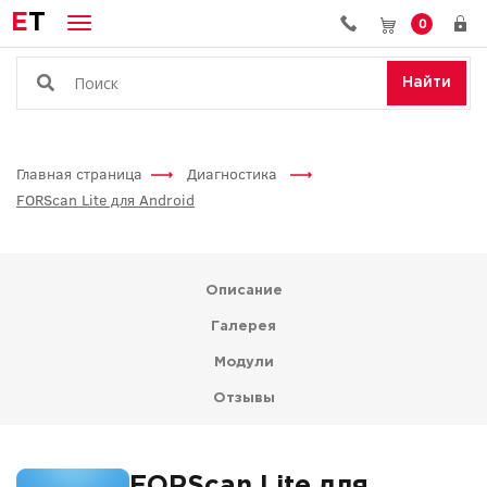
E
T
0
Найти
Главная страница
Диагностика
FORScan Lite для Android
Описание
Галерея
Модули
Отзывы
FORScan Lite для