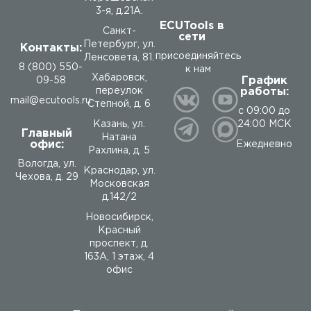
3-я, д.21А.
ECUTools в
Санкт-
сети
Петербург, ул.
Контакты:
присоединяйтесь
Ленсовета, 81.
8 (800) 550-
к нам
Хабаровск,
График
09-58
работы:
переулок
mail@ecutools.ru
Степной, д. 6
с 09:00 до
24:00 МСК
Казань, ул.
Главный
Натана
офис:
Ежедневно
Рахлина, д. 5
Вологда
,
ул.
Краснодар, ул.
Чехова, д. 29
Московская
д.142/2
Новосибирск,
Красный
проспект, д.
163А, 1 этаж, 4
офис