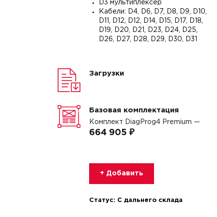
D3 мультиплексер
Кабели: D4, D6, D7, D8, D9, D10,
D11, D12, D12, D14, D15, D17, D18,
D19, D20, D21, D23, D24, D25,
D26, D27, D28, D29, D30, D31
Загрузки
Базовая комплектация
Комплект DiagProg4 Premium —
664 905 ₽
+ Добавить
Статус:
С дальнего склада