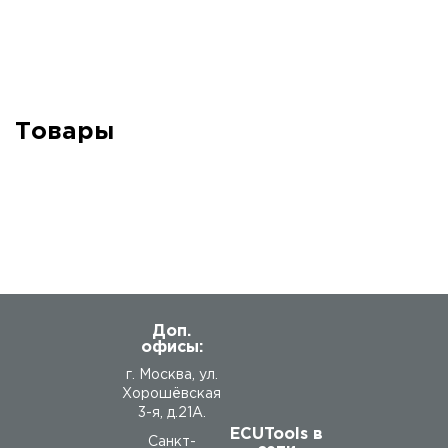
Товары
Доп.
офисы:
г. Москва, ул.
Хорошёвская
3-я, д.21А.
ECUTools в
Санкт-