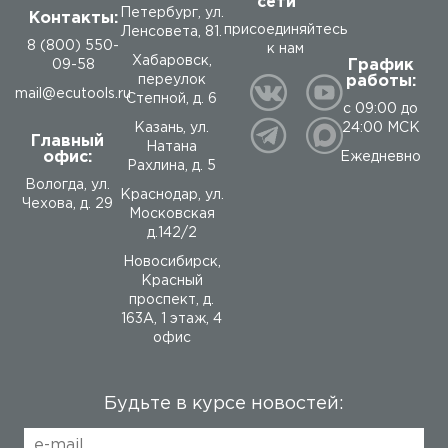
сети
Петербург, ул.
Контакты:
присоединяйтесь
Ленсовета, 81.
8 (800) 550-
к нам
Хабаровск,
График
09-58
работы:
переулок
mail@ecutools.ru
Степной, д. 6
с 09:00 до
24:00 МСК
Казань, ул.
Главный
Натана
офис:
Ежедневно
Рахлина, д. 5
Вологда
,
ул.
Краснодар, ул.
Чехова, д. 29
Московская
д.142/2
Новосибирск,
Красный
проспект, д.
163А, 1 этаж, 4
офис
Будьте в курсе новостей: