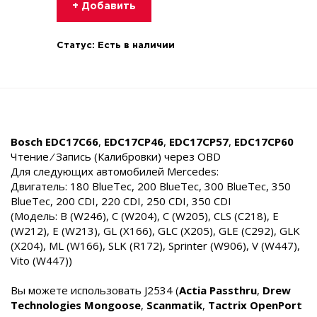
+ Добавить
Статус:
Есть в наличии
Bosch
EDC17C66
,
EDC17CP46
,
EDC17CP57
,
EDC17CP60
Чтение ⁄ Запись (Калибровки) через OBD
Для следующих автомобилей Mercedes:
Двигатель: 180 BlueTec, 200 BlueTec, 300 BlueTec, 350
BlueTec, 200 CDI, 220 CDI, 250 CDI, 350 CDI
(Модель: B (W246), C (W204), C (W205), CLS (C218), E
(W212), E (W213), GL (X166), GLC (X205), GLE (C292), GLK
(X204), ML (W166), SLK (R172), Sprinter (W906), V (W447),
Vito (W447))
Вы можете использовать J2534 (
Actia Passthru
,
Drew
Technologies Mongoose
,
Scanmatik
,
Tactrix OpenPort