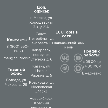
Доп.
офисы:
г. Москва, ул.
Хорошёвская
3-я, д.21А.
ECUTools в
Санкт-
сети
Петербург, ул.
Контакты:
присоединяйтесь
Ленсовета, 81.
8 (800) 550-
к нам
Хабаровск,
График
09-58
работы:
переулок
mail@ecutools.ru
Степной, д. 6
с 09:00 до
24:00 МСК
Казань, ул.
Главный
Натана
офис:
Ежедневно
Рахлина, д. 5
Вологда
,
ул.
Краснодар, ул.
Чехова, д. 29
Московская
д.142/2
Новосибирск,
Красный