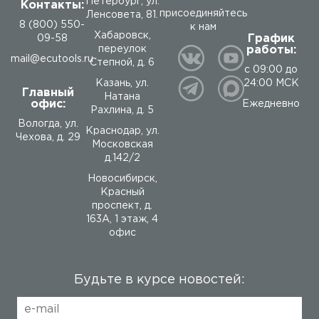
Петербург, ул.
Контакты:
присоединяйтесь
Ленсовета, 81.
8 (800) 550-
к нам
Хабаровск,
График
09-58
работы:
переулок
mail@ecutools.ru
Степной, д. 6
с 09:00 до
24:00 МСК
Казань, ул.
Главный
Натана
офис:
Ежедневно
Рахлина, д. 5
Вологда
,
ул.
Краснодар, ул.
Чехова, д. 29
Московская
д.142/2
Новосибирск,
Красный
проспект, д.
163А, 1 этаж, 4
офис
Будьте в курсе новостей: