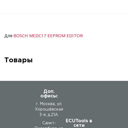
Для
BOSCH MEDC17 EEPROM EDITOR
Товары
Доп.
офисы:
г. Москва, ул.
Хорошёвская
3-я, д.21А.
ECUTools в
Санкт-
сети