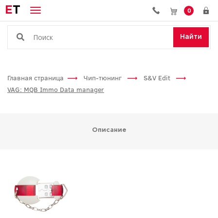
E
T
0
Найти
Главная страница
Чип-тюнинг
S&V Edit
VAG: MQB Immo Data manager
Описание