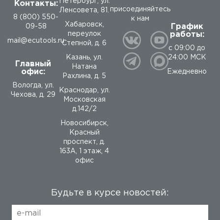
Петербург, ул.
Контакты:
присоединяйтесь
Ленсовета, 81.
8 (800) 550-
к нам
Хабаровск,
График
09-58
работы:
переулок
mail@ecutools.ru
Степной, д. 6
с 09:00 до
24:00 МСК
Казань, ул.
Главный
Натана
офис:
Ежедневно
Рахлина, д. 5
Вологда
,
ул.
Краснодар, ул.
Чехова, д. 29
Московская
д.142/2
Новосибирск,
Красный
проспект, д.
163А, 1 этаж, 4
офис
Будьте в курсе новостей: