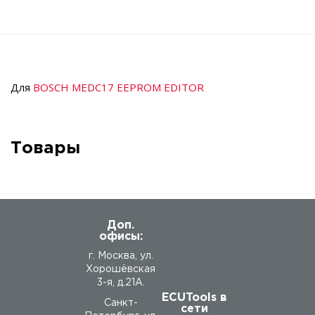
Для
BOSCH MEDC17 EEPROM EDITOR
Товары
Доп.
офисы:
г. Москва, ул.
Хорошёвская
3-я, д.21А.
ECUTools в
Санкт-
сети