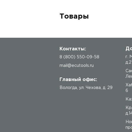
Товары
До
Контакты:
г.
8 (800) 550-09-58
д.2
mail@ecutools.ru
Са
Лен
Главный офис:
Ха
Вологда
,
ул. Чехова, д. 29
6
Каз
Кр
д.1
Но
про