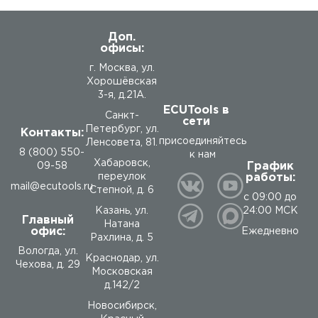
Доп.
офисы:
г. Москва, ул.
Хорошёвская
3-я, д.21А.
ECUTools в
Санкт-
сети
Петербург, ул.
Контакты:
присоединяйтесь
Ленсовета, 81.
8 (800) 550-
к нам
Хабаровск,
График
09-58
работы:
переулок
mail@ecutools.ru
Степной, д. 6
с 09:00 до
24:00 МСК
Казань, ул.
Главный
Натана
офис:
Ежедневно
Рахлина, д. 5
Вологда
,
ул.
Краснодар, ул.
Чехова, д. 29
Московская
д.142/2
Новосибирск,