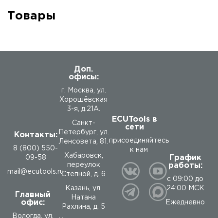
Товары
Доп.
офисы:
г. Москва, ул.
Хорошёвская
3-я, д.21А.
ECUTools в
Санкт-
сети
Петербург, ул.
Контакты:
присоединяйтесь
Ленсовета, 81.
8 (800) 550-
к нам
Хабаровск,
График
09-58
работы:
переулок
mail@ecutools.ru
Степной, д. 6
с 09:00 до
24:00 МСК
Казань, ул.
Главный
Натана
офис:
Ежедневно
Рахлина, д. 5
Вологда
,
ул.