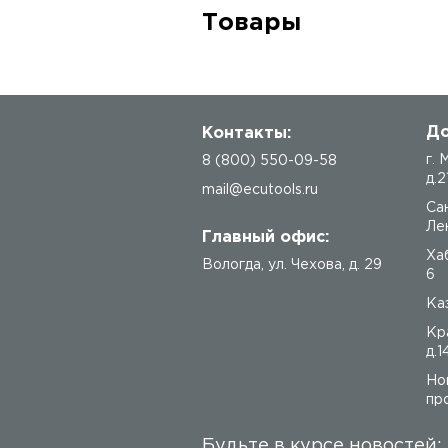
Товары
До
Контакты:
г.
8 (800) 550-09-58
д.2
mail@ecutools.ru
Са
Лен
Главный офис:
Ха
Вологда
,
ул. Чехова, д. 29
6
Каз
Кр
д.1
Но
про
Будьте в курсе новостей: