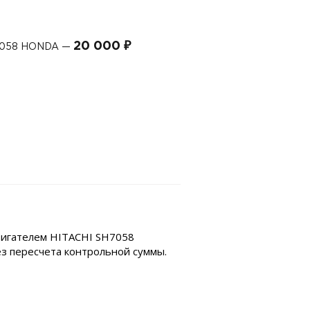
20 000 ₽
7058 HONDA —
вигателем HITACHI SH7058
ез пересчета контрольной суммы.